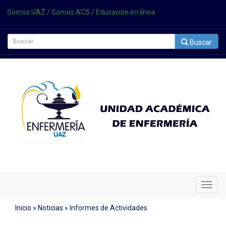
Somos UAZ
/
Somos ACS
/
Educación en línea
Buscar
Cambi
Naveg
Inicio
»
Noticias
»
Informes de Actividades