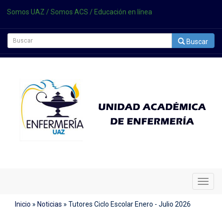
Somos UAZ
/
Somos ACS
/
Educación en línea
Buscar
Cambi
Naveg
Inicio
»
Noticias
»
Tutores Ciclo Escolar Enero - Julio 2026