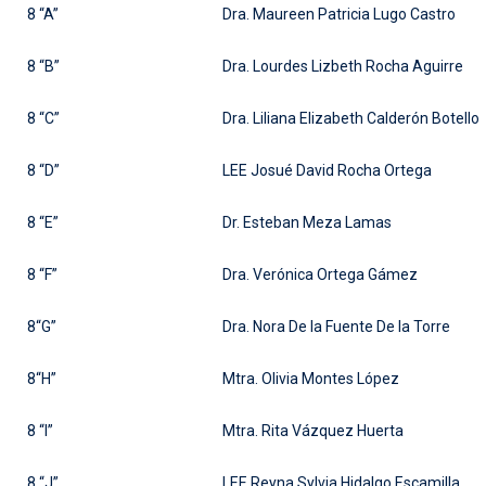
8 “A”
Dra. Maureen Patricia Lugo Castro
8 “B”
Dra. Lourdes Lizbeth Rocha Aguirre
8 “C”
Dra. Liliana Elizabeth Calderón Botello
8 “D”
LEE Josué David Rocha Ortega
8 “E”
Dr. Esteban Meza Lamas
8 “F”
Dra. Verónica Ortega Gámez
8“G”
Dra. Nora De la Fuente De la Torre
8“H”
Mtra. Olivia Montes López
8 “I”
Mtra. Rita Vázquez Huerta
8 “J”
LEE Reyna Sylvia Hidalgo Escamilla