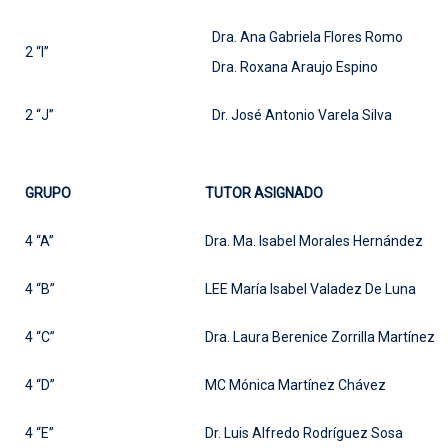
Dra. Ana Gabriela Flores Romo
2 “I”
Dra. Roxana Araujo Espino
2 “J”
Dr. José Antonio Varela Silva
GRUPO
TUTOR ASIGNADO
4 “A”
Dra. Ma. Isabel Morales Hernández
4 “B”
LEE María Isabel Valadez De Luna
4 “C”
Dra. Laura Berenice Zorrilla Martínez
4 “D”
MC Mónica Martínez Chávez
4 “E”
Dr. Luis Alfredo Rodríguez Sosa