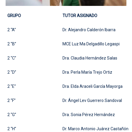
GRUPO
TUTOR ASIGNADO
2 “A”
Dr. Alejandro Calderón Ibarra
2 “B”
MCE Luz Ma Delgadillo Legaspi
2 “C”
Dra. Claudia Hernández Salas
2 “D”
Dra. Perla María Trejo Ortiz
2 “E”
Dra. Elda Araceli García Mayorga
2 “F”
Dr. Ángel Lev Guerrero Sandoval
2 “G”
Dra. Sonia Pérez Hernández
2 “H”
Dr. Marco Antonio Juárez Castañón