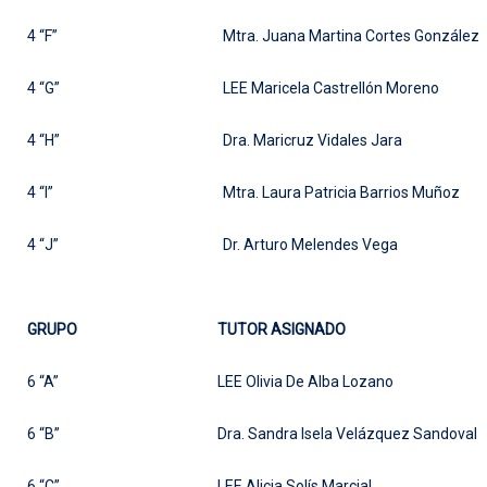
4 “F”
Mtra. Juana Martina Cortes González
4 “G”
LEE Maricela Castrellón Moreno
4 “H”
Dra. Maricruz Vidales Jara
4 “I”
Mtra. Laura Patricia Barrios Muñoz
4 “J”
Dr. Arturo Melendes Vega
GRUPO
TUTOR ASIGNADO
6 “A”
LEE Olivia De Alba Lozano
6 “B”
Dra. Sandra Isela Velázquez Sandoval
6 “C”
LEE Alicia Solís Marcial