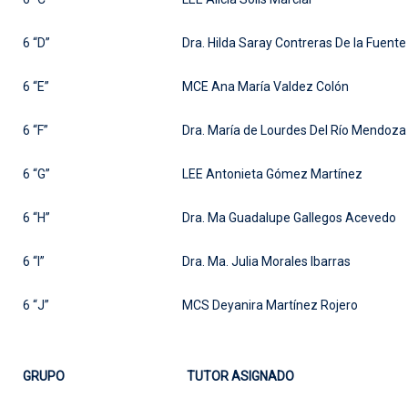
6 “D”
Dra. Hilda Saray Contreras De la Fuente
6 “E”
MCE Ana María Valdez Colón
6 “F”
Dra. María de Lourdes Del Río Mendoza
6 “G”
LEE Antonieta Gómez Martínez
6 “H”
Dra. Ma Guadalupe Gallegos Acevedo
6 “I”
Dra. Ma. Julia Morales Ibarras
6 “J”
MCS Deyanira Martínez Rojero
GRUPO
TUTOR ASIGNADO